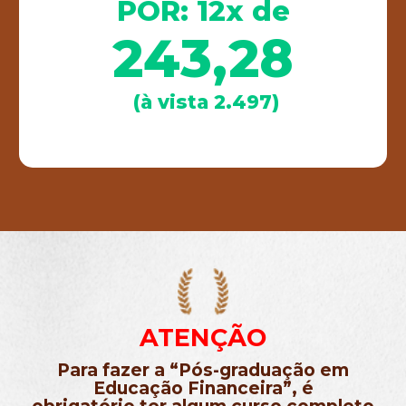
POR: 12x de
243,28
(à vista 2.497)
ATENÇÃO
Para fazer a “Pós-graduação em
Educação Financeira”, é